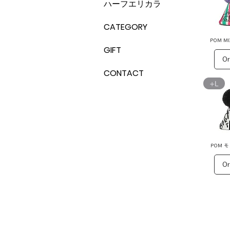
ハーフエリカラ
CATEGORY
POM M
GIFT
Or
CONTACT
+L
POM 
Or