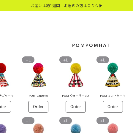
お届けは約1週間 お急ぎの方はこちら▶
POMPOMHAT
+L
+L
+L
イチゴケーキ
POM Confetti
POM ウォーリーBD
POM ミントケーキ
der
Order
Order
Order
+L
+L
+L