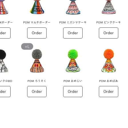
IXボーダー
POM マルチボーダー
POM ミズシマケーキ
POM ピンクケーキ
der
Order
Order
Order
+L
モノクロBD
POM ろうそく
POM おめじい
POM おめばあ
der
Order
Order
Order