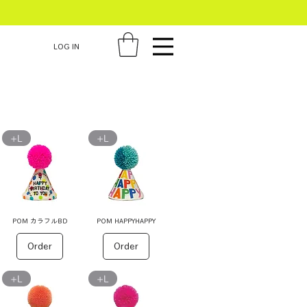
LOG IN
+L
+L
POM カラフルBD
POM HAPPYHAPPY
Order
Order
+L
+L