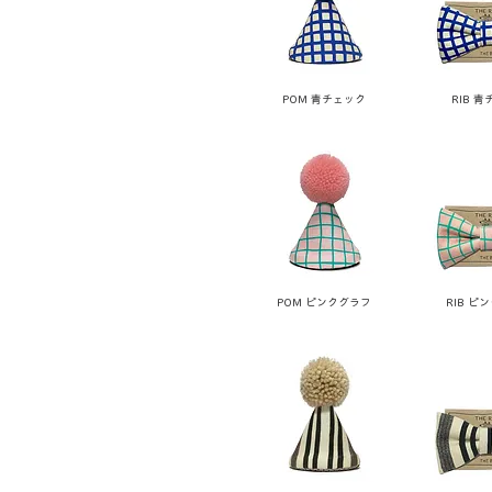
POM 青チェック
RIB 
POM ピンクグラフ
RIB ピ