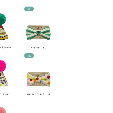
+L
ミントケーキ
RIB MINT BD
+L
カラフルBD
RIB カラフルドットL