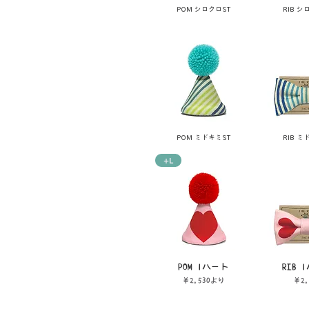
POM シロクロST
RIB シ
POM ミドキミST
RIB ミ
+L
POM 1ハート
RIB 
セール価格
価格
￥2,530
より
￥2,
消費税込み
消費