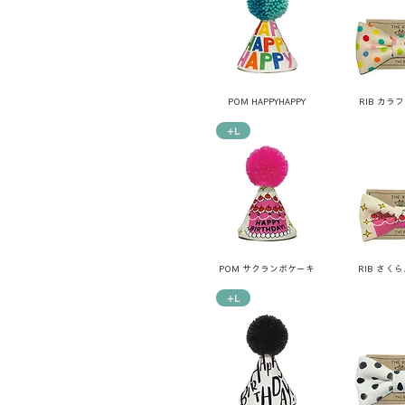
POM HAPPYHAPPY
RIB カラ
+L
POM サクランボケーキ
RIB さく
+L