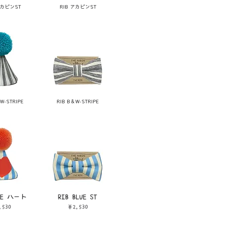
アカピンST
RIB アカピンST
W-STRIPE
RIB B＆W-STRIPE
LUE ハート
RIB BLUE ST
格
価格
,530
￥2,530
税込み
消費税込み