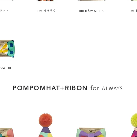
黒ドット
POM ろうそく
RIB B＆W-STRIPE
POM
LOW-TRI
POMPOMHAT
+
RIBON
for
ALWAYS