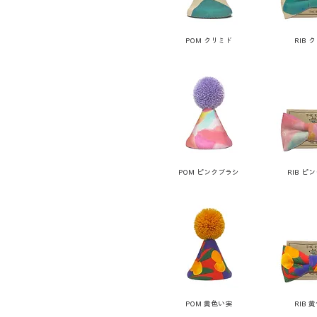
POM クリミド
RIB 
POM ピンクブラシ
RIB ピ
POM 黄色い実
RIB 