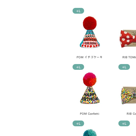
+L
POM イチゴケーキ
RIB TOM
+L
+L
POM Confetti
RIB Co
+L
+L