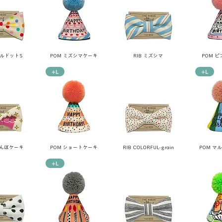
フルドットS
POM ミズシマケーキ
RIB ミズシマ
POM 
+L
+L
らんぼケーキ
POM ショートケーキ
RIB COLORFUL-grain
POM マ
+L