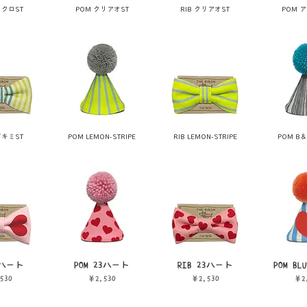
ロクロST
POM クリアオST
RIB クリアオST
POM 
ドキミST
POM LEMON-STRIPE
RIB LEMON-STRIPE
POM B＆
1ハート
POM 23ハート
RIB 23ハート
POM B
価格
価格
価
530
￥2,530
￥2,530
￥2
税込み
消費税込み
消費税込み
消費